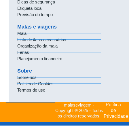
Dicas de segurança
Etiqueta local
Previsão do tempo
Malas e viagens
Mala
Lista de itens necessários
Organização da mala
Férias
Planejamento financeiro
Sobre
Sobre nós
Política de Cookies
Termos de uso
Política
malaseviagem -
de
Copyright ® 2025 - Todos
os direitos reservados.
Privacidade