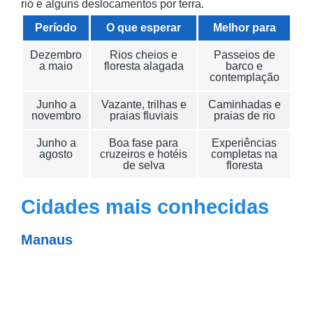
rio e alguns deslocamentos por terra.
Período
O que esperar
Melhor para
Dezembro
Rios cheios e
Passeios de
a maio
floresta alagada
barco e
contemplação
Junho a
Vazante, trilhas e
Caminhadas e
novembro
praias fluviais
praias de rio
Junho a
Boa fase para
Experiências
agosto
cruzeiros e hotéis
completas na
de selva
floresta
Cidades mais conhecidas
Manaus