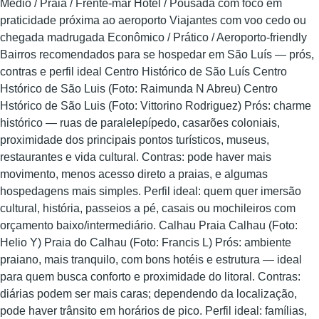
Médio / Praia / Frente‑mar Hotel / Pousada com foco em
praticidade próxima ao aeroporto Viajantes com voo cedo ou
chegada madrugada Econômico / Prático / Aeroporto‑friendly
Bairros recomendados para se hospedar em São Luís — prós,
contras e perfil ideal Centro Histórico de São Luís Centro
Hstórico de São Luis (Foto: Raimunda N Abreu) Centro
Hstórico de São Luis (Foto: Vittorino Rodriguez) Prós: charme
histórico — ruas de paralelepípedo, casarões coloniais,
proximidade dos principais pontos turísticos, museus,
restaurantes e vida cultural. Contras: pode haver mais
movimento, menos acesso direto a praias, e algumas
hospedagens mais simples. Perfil ideal: quem quer imersão
cultural, história, passeios a pé, casais ou mochileiros com
orçamento baixo/intermediário. Calhau Praia Calhau (Foto:
Helio Y) Praia do Calhau (Foto: Francis L) Prós: ambiente
praiano, mais tranquilo, com bons hotéis e estrutura — ideal
para quem busca conforto e proximidade do litoral. Contras:
diárias podem ser mais caras; dependendo da localização,
pode haver trânsito em horários de pico. Perfil ideal: famílias,