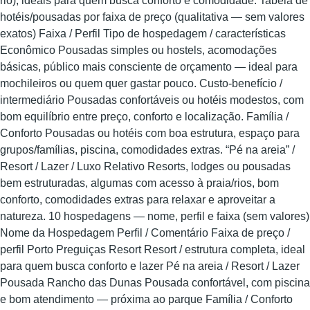
rio), ideais para quem busca conforto e comodidade. Tabela de
hotéis/pousadas por faixa de preço (qualitativa — sem valores
exatos) Faixa / Perfil Tipo de hospedagem / características
Econômico Pousadas simples ou hostels, acomodações
básicas, público mais consciente de orçamento — ideal para
mochileiros ou quem quer gastar pouco. Custo-benefício /
intermediário Pousadas confortáveis ou hotéis modestos, com
bom equilíbrio entre preço, conforto e localização. Família /
Conforto Pousadas ou hotéis com boa estrutura, espaço para
grupos/famílias, piscina, comodidades extras. “Pé na areia” /
Resort / Lazer / Luxo Relativo Resorts, lodges ou pousadas
bem estruturadas, algumas com acesso à praia/rios, bom
conforto, comodidades extras para relaxar e aproveitar a
natureza. 10 hospedagens — nome, perfil e faixa (sem valores)
Nome da Hospedagem Perfil / Comentário Faixa de preço /
perfil Porto Preguiças Resort Resort / estrutura completa, ideal
para quem busca conforto e lazer Pé na areia / Resort / Lazer
Pousada Rancho das Dunas Pousada confortável, com piscina
e bom atendimento — próxima ao parque Família / Conforto