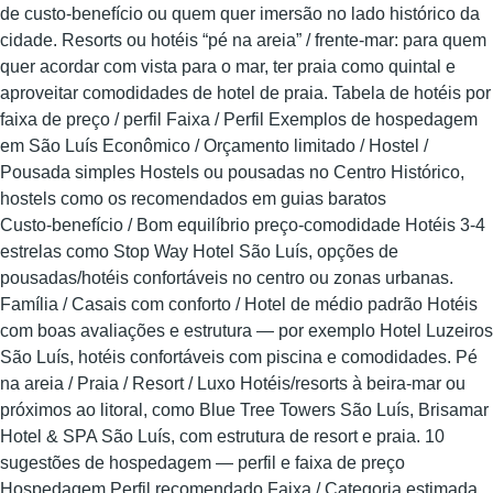
de custo‑benefício ou quem quer imersão no lado histórico da
cidade. Resorts ou hotéis “pé na areia” / frente‑mar: para quem
quer acordar com vista para o mar, ter praia como quintal e
aproveitar comodidades de hotel de praia. Tabela de hotéis por
faixa de preço / perfil Faixa / Perfil Exemplos de hospedagem
em São Luís Econômico / Orçamento limitado / Hostel /
Pousada simples Hostels ou pousadas no Centro Histórico,
hostels como os recomendados em guias baratos
Custo‑benefício / Bom equilíbrio preço‑comodidade Hotéis 3‑4
estrelas como Stop Way Hotel São Luís, opções de
pousadas/hotéis confortáveis no centro ou zonas urbanas.
Família / Casais com conforto / Hotel de médio padrão Hotéis
com boas avaliações e estrutura — por exemplo Hotel Luzeiros
São Luís, hotéis confortáveis com piscina e comodidades. Pé
na areia / Praia / Resort / Luxo Hotéis/resorts à beira‑mar ou
próximos ao litoral, como Blue Tree Towers São Luís, Brisamar
Hotel & SPA São Luís, com estrutura de resort e praia. 10
sugestões de hospedagem — perfil e faixa de preço
Hospedagem Perfil recomendado Faixa / Categoria estimada