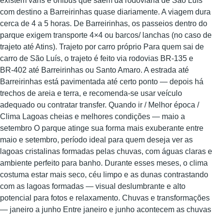
existem vans e ônibus que saem da rodoviária de São Luís
com destino a Barreirinhas quase diariamente. A viagem dura
cerca de 4 a 5 horas. De Barreirinhas, os passeios dentro do
parque exigem transporte 4×4 ou barcos/ lanchas (no caso de
trajeto até Atins). Trajeto por carro próprio Para quem sai de
carro de São Luís, o trajeto é feito via rodovias BR‑135 e
BR‑402 até Barreirinhas ou Santo Amaro. A estrada até
Barreirinhas está pavimentada até certo ponto — depois há
trechos de areia e terra, e recomenda-se usar veículo
adequado ou contratar transfer. Quando ir / Melhor época /
Clima Lagoas cheias e melhores condições — maio a
setembro O parque atinge sua forma mais exuberante entre
maio e setembro, período ideal para quem deseja ver as
lagoas cristalinas formadas pelas chuvas, com águas claras e
ambiente perfeito para banho. Durante esses meses, o clima
costuma estar mais seco, céu limpo e as dunas contrastando
com as lagoas formadas — visual deslumbrante e alto
potencial para fotos e relaxamento. Chuvas e transformações
— janeiro a junho Entre janeiro e junho acontecem as chuvas