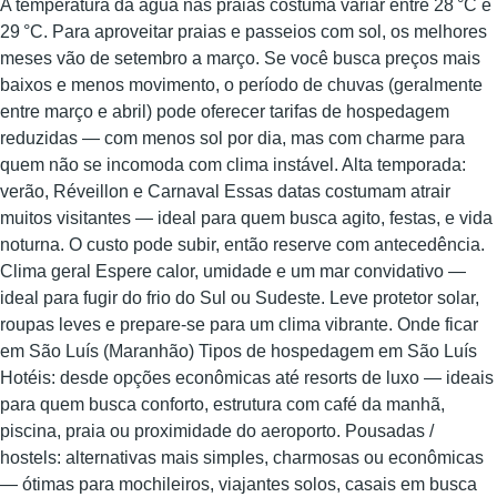
A temperatura da água nas praias costuma variar entre 28 °C e
29 °C. Para aproveitar praias e passeios com sol, os melhores
meses vão de setembro a março. Se você busca preços mais
baixos e menos movimento, o período de chuvas (geralmente
entre março e abril) pode oferecer tarifas de hospedagem
reduzidas — com menos sol por dia, mas com charme para
quem não se incomoda com clima instável. Alta temporada:
verão, Réveillon e Carnaval Essas datas costumam atrair
muitos visitantes — ideal para quem busca agito, festas, e vida
noturna. O custo pode subir, então reserve com antecedência.
Clima geral Espere calor, umidade e um mar convidativo —
ideal para fugir do frio do Sul ou Sudeste. Leve protetor solar,
roupas leves e prepare-se para um clima vibrante. Onde ficar
em São Luís (Maranhão) Tipos de hospedagem em São Luís
Hotéis: desde opções econômicas até resorts de luxo — ideais
para quem busca conforto, estrutura com café da manhã,
piscina, praia ou proximidade do aeroporto. Pousadas /
hostels: alternativas mais simples, charmosas ou econômicas
— ótimas para mochileiros, viajantes solos, casais em busca