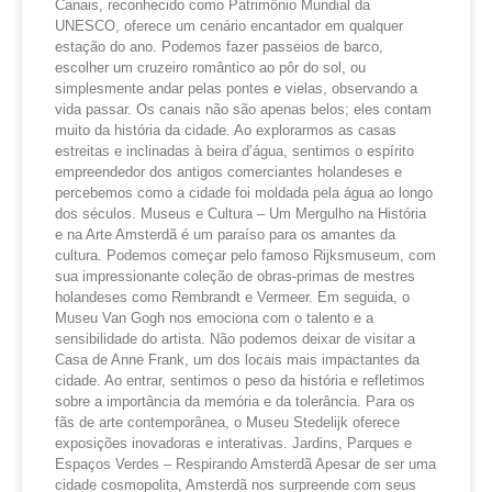
Canais, reconhecido como Patrimônio Mundial da
UNESCO, oferece um cenário encantador em qualquer
estação do ano. Podemos fazer passeios de barco,
escolher um cruzeiro romântico ao pôr do sol, ou
simplesmente andar pelas pontes e vielas, observando a
vida passar. Os canais não são apenas belos; eles contam
muito da história da cidade. Ao explorarmos as casas
estreitas e inclinadas à beira d’água, sentimos o espírito
empreendedor dos antigos comerciantes holandeses e
percebemos como a cidade foi moldada pela água ao longo
dos séculos. Museus e Cultura – Um Mergulho na História
e na Arte Amsterdã é um paraíso para os amantes da
cultura. Podemos começar pelo famoso Rijksmuseum, com
sua impressionante coleção de obras-primas de mestres
holandeses como Rembrandt e Vermeer. Em seguida, o
Museu Van Gogh nos emociona com o talento e a
sensibilidade do artista. Não podemos deixar de visitar a
Casa de Anne Frank, um dos locais mais impactantes da
cidade. Ao entrar, sentimos o peso da história e refletimos
sobre a importância da memória e da tolerância. Para os
fãs de arte contemporânea, o Museu Stedelijk oferece
exposições inovadoras e interativas. Jardins, Parques e
Espaços Verdes – Respirando Amsterdã Apesar de ser uma
cidade cosmopolita, Amsterdã nos surpreende com seus