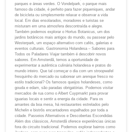
parques e áreas verdes. O Vondelpark, o parque mais
famoso da cidade, é perfeito para fazer piqueniques, andar
de bicicleta ou simplesmente relaxar e observar a vida
local. Em dias ensolarados, moradores e turistas se
misturam em uma atmosfera descontraída e alegre.
Também podemos explorar o Hortus Botanicus, um dos
jardins botânicos mais antigos do mundo, ou passear pelo
Westerpark, um espaço alternativo com cafés, galerias e
eventos culturais. Gastronomia Holandesa – Sabores para
Todos os Paladares Viajar também é descobrir novos
sabores. Em Amsterdã, temos a oportunidade de
experimentar a autêntica culinária holandesa e pratos do
mundo inteiro. Que tal começar o dia com um stroopwafel
fresquinho do mercado ou saborear um arenque fresco no
estilo tradicional? Os famosos queijos holandeses, como
gouda e edam, são paradas obrigatórias. Podemos visitar
mercados de rua como o Albert Cuypmarkt para provar
iguarias locais e sentir a energia da cidade. Para os
amantes da boa mesa, há restaurantes estrelados pelo
Michelin e bistrôs encantadores espalhados por toda a
cidade. Passeios Alternativos e Descobertas Escondidas
Além dos clássicos, Amsterdã oferece experiências únicas
fora do circuito tradicional. Podemos explorar bairros como