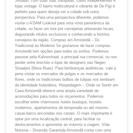
Jordaan, com suas ruas tranquilas, cafés independentes e
lojas vintage. O bairro multicultural e vibrante de De Pijp é
perfeito para quem deseja ver a cidade sob outra
perspectiva. Para uma perspectiva diferente, podemos
visitar o A’DAM Lookout para uma vista panorâmica da
cidade, ou fazer um tour por cervejarias artesanais locais,
degustando rótulos exclusivos e conhecendo a história
cervejeira da região. Compras em Amsterdã – Do
Tradicional ao Moderno Se gostamos de fazer compras,
Amsterdã tem opções para todos os estilos. Podemos
passear pela Kalverstraat, a principal rua comercial, ou nos
perder entre brechós e lojas de designers nas Negen
Straatjes (Nove Ruas). Para lembranças autênticas, vale a
pena visitar os mercados de pulgas e os mercados de
flores, onde os tradicionais bulbos de tulipas nos lembram
da identidade holandesa. Hospedagem – Onde se Sentir em
Casa Amsterdã oferece uma ampla variedade de
acomodações para todos os orçamentos. Podemos
escolher entre charmosos hotéis boutique, hostels
modernos, apartamentos de temporada ou até mesmo
casas-barco ancoradas nos canais. O mais importante é
optar por uma localização central, para facilitar os
deslocamentos e aproveitar ao máximo a viagem. Vida
Noturna – Diversão Garantida Amsterdã conta com uma