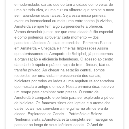
e modernidade, canais que cortam a cidade como veias de
uma história viva, e uma cultura vibrante que acolhe o novo
sem abandonar suas raízes. Seja essa nossa primeira
aventura internacional ou mais uma entre tantas já vividas,
Amsterdã sempre tem algo surpreendente a oferecer.
Vamos descobrir juntos por que essa cidade é tão especial
e como podemos aproveitar cada momento — dos
passeios clássicos às joias escondidas. Primeiros Passos
em Amsterdã – Chegada e Primeiras Impressões Assim
que aterrissamos no Aeroporto de Schiphol, já percebemos
a organização e eficiência holandesas. O acesso ao centro
da cidade é rápido e prático, seja de trem, ônibus, táxi ou
transfer privado. Ao chegar na estação central, somos
recebidos por uma vista impressionante dos canais,
bicicletas por todos os lados e uma arquitetura encantadora
que mescla o antigo e o novo. Nossa primeira dica: reserve
um tempo para caminhar sem pressa. O centro de
Amsterdã é compacto e perfeito para ser explorado a pé ou
de bicicleta. Os famosos sinos das igrejas e o aroma dos
cafés locais nos convidam a mergulhar na atmosfera da
cidade. Explorando os Canais – Patrimônio e Beleza
Nenhuma visita a Amsterdã está completa sem navegar ou
passear ao longo de seus icônicos canais. O Anel de