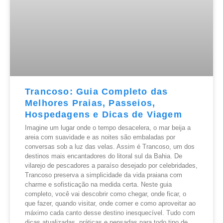
Trancoso: Guia Completo das
Melhores Praias, Passeios,
Hospedagens e Dicas de Viagem
Imagine um lugar onde o tempo desacelera, o mar beija a
areia com suavidade e as noites são embaladas por
conversas sob a luz das velas. Assim é Trancoso, um dos
destinos mais encantadores do litoral sul da Bahia. De
vilarejo de pescadores a paraíso desejado por celebridades,
Trancoso preserva a simplicidade da vida praiana com
charme e sofisticação na medida certa. Neste guia
completo, você vai descobrir como chegar, onde ficar, o
que fazer, quando visitar, onde comer e como aproveitar ao
máximo cada canto desse destino inesquecível. Tudo com
dicas atualizadas, práticas e pensadas para todo tipo de