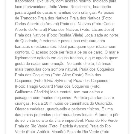
Itapororoca: Exclusivo, com acesso restrito. Indicado para
luxo e privacidade. João Vieira: Residencial, boa opção
para aluguel de casas e famílias com crianças. As praias
de Trancoso Praia dos Nativos Praia dos Nativos (Foto:
Carlos Alberto do Amaral) Praia dos Nativos (Foto: Carlos
Alberto do Amaral) Praia dos Nativos (Foto: Lázaro José)
Praia dos Nativos (Foto: Rosilda Vilela) Localizada ao norte
do Quadrado, é extensa e possui boa estrutura com
barracas e restaurantes. Ideal para quem quer relaxar com
conforto. O acesso pode ser feito a pé ou de carro. O mar é
ligeiramente agitado em alguns trechos, o que agrada quem
gosta de nadar com emoção. No canto direito, há áreas
mais tranquilas com sombra natural. Praia dos Coqueiros
Praia dos Coqueiros (Foto: Aline Costa) Praia dos
Coqueiros (Foto Silvia Sylvestre) Praia dos Coqueiros
(Foto: Thiago Goulart) Praia dos Coqueiros (Foto:
Guilherme Cândido) Mais central, tem mar calmo e
paisagem com muitos coqueiros. Perfeita para famílias e
crianças. Fica a 10 minutos de caminhada do Quadrado.
Oferece cadeiras, guarda-sóis e petiscos típicos. É uma
das praias preferidas pelos moradores locais. À tarde, o pôr
do sol visto do alto da vila é imperdível. Praia do Rio Verde
Praia do Rio Verde (Foto: Patricia Avanço) Praia do Rio
Verde (Foto: Antônio Mourão) Praia do Rio Verde (Foto: