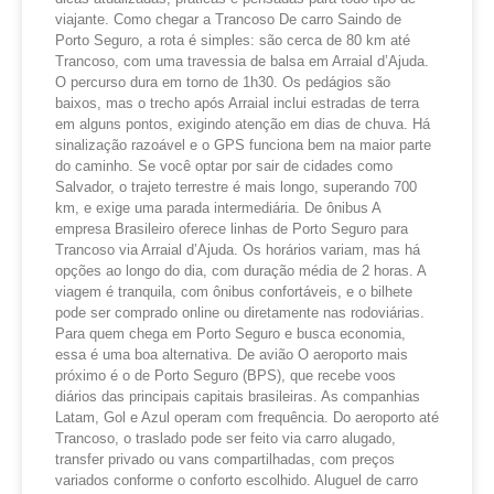
viajante. Como chegar a Trancoso De carro Saindo de
Porto Seguro, a rota é simples: são cerca de 80 km até
Trancoso, com uma travessia de balsa em Arraial d’Ajuda.
O percurso dura em torno de 1h30. Os pedágios são
baixos, mas o trecho após Arraial inclui estradas de terra
em alguns pontos, exigindo atenção em dias de chuva. Há
sinalização razoável e o GPS funciona bem na maior parte
do caminho. Se você optar por sair de cidades como
Salvador, o trajeto terrestre é mais longo, superando 700
km, e exige uma parada intermediária. De ônibus A
empresa Brasileiro oferece linhas de Porto Seguro para
Trancoso via Arraial d’Ajuda. Os horários variam, mas há
opções ao longo do dia, com duração média de 2 horas. A
viagem é tranquila, com ônibus confortáveis, e o bilhete
pode ser comprado online ou diretamente nas rodoviárias.
Para quem chega em Porto Seguro e busca economia,
essa é uma boa alternativa. De avião O aeroporto mais
próximo é o de Porto Seguro (BPS), que recebe voos
diários das principais capitais brasileiras. As companhias
Latam, Gol e Azul operam com frequência. Do aeroporto até
Trancoso, o traslado pode ser feito via carro alugado,
transfer privado ou vans compartilhadas, com preços
variados conforme o conforto escolhido. Aluguel de carro