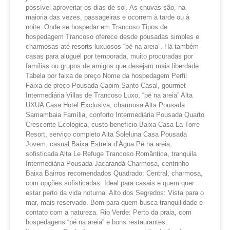
possível aproveitar os dias de sol. As chuvas são, na
maioria das vezes, passageiras e ocorrem à tarde ou à
noite. Onde se hospedar em Trancoso Tipos de
hospedagem Trancoso oferece desde pousadas simples e
charmosas até resorts luxuosos “pé na areia”. Há também
casas para aluguel por temporada, muito procuradas por
famílias ou grupos de amigos que desejam mais liberdade.
Tabela por faixa de preço Nome da hospedagem Perfil
Faixa de preço Pousada Capim Santo Casal, gourmet
Intermediária Villas de Trancoso Luxo, “pé na areia” Alta
UXUA Casa Hotel Exclusiva, charmosa Alta Pousada
Samambaia Família, conforto Intermediária Pousada Quarto
Crescente Ecológica, custo-benefício Baixa Casa La Torre
Resort, serviço completo Alta Soleluna Casa Pousada
Jovem, casual Baixa Estrela d’Água Pé na areia,
sofisticada Alta Le Refuge Trancoso Romântica, tranquila
Intermediária Pousada Jacarandá Charmosa, centrinho
Baixa Bairros recomendados Quadrado: Central, charmosa,
com opções sofisticadas. Ideal para casais e quem quer
estar perto da vida noturna. Alto dos Segredos: Vista para o
mar, mais reservado. Bom para quem busca tranquilidade e
contato com a natureza. Rio Verde: Perto da praia, com
hospedagens “pé na areia” e bons restaurantes.