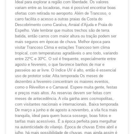
Ideal para explorar a região com liberdade. Os valores
variam entre as locadoras, mas é possível encontrar boas
ofertas com retirada no aeroporto. Além de Trancoso, o
carro facilita o acesso a outras praias da Costa do
Descobrimento como Caraíva, Arraial d’Ajuda e Praia do
Espelho. Vale lembrar que muitos trechos são de terra
batida, então carros com maior altura ou tração podem ser
mais seguros em épocas de chuva. Melhor época para
visitar Trancoso Clima e estações Trancoso tem clima
tropical, com temperaturas agradáveis o ano todo, variando
entre 22ºC e 30ºC. O sol é frequente, especialmente entre
agosto e fevereiro, o que favorece banhos de mar e
passeios ao ar livre. O índice UV é alto, então é essencial
uso de protetor solar. Alta temporada Os meses de
dezembro a fevereiro concentram os maiores eventos,
como o Réveillon e o Carnaval. Espere muita gente, festas
e preços mais altos. As reservas devem ser feitas com
meses de antecedência. A vila ganha ares cosmopolitas,
com visitantes nacionais e internacionais. Baixa temporada
De março a junho e de agosto a novembro, a vila fica mais
tranquila, ideal para quem busca sossego, boas fotos e
tarifas mais acessíveis. É a época perfeita para mergulhar
na autenticidade do vilarejo. Época de chuvas Entre abril e
julho, há mais possibilidade de chuvas, mas ainda assim é