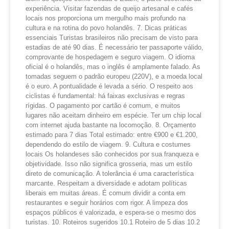
experiência. Visitar fazendas de queijo artesanal e cafés
locais nos proporciona um mergulho mais profundo na
cultura e na rotina do povo holandês. 7. Dicas práticas
essenciais Turistas brasileiros não precisam de visto para
estadias de até 90 dias. É necessário ter passaporte válido,
comprovante de hospedagem e seguro viagem. O idioma
oficial é o holandês, mas o inglês é amplamente falado. As
tomadas seguem o padrão europeu (220V), e a moeda local
é o euro. A pontualidade é levada a sério. O respeito aos
ciclistas é fundamental: há faixas exclusivas e regras
rígidas. O pagamento por cartão é comum, e muitos
lugares não aceitam dinheiro em espécie. Ter um chip local
com internet ajuda bastante na locomoção. 8. Orçamento
estimado para 7 dias Total estimado: entre €900 e €1.200,
dependendo do estilo de viagem. 9. Cultura e costumes
locais Os holandeses são conhecidos por sua franqueza e
objetividade. Isso não significa grosseria, mas um estilo
direto de comunicação. A tolerância é uma característica
marcante. Respeitam a diversidade e adotam políticas
liberais em muitas áreas. É comum dividir a conta em
restaurantes e seguir horários com rigor. A limpeza dos
espaços públicos é valorizada, e espera-se o mesmo dos
turistas. 10. Roteiros sugeridos 10.1 Roteiro de 5 dias 10.2