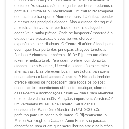
mundo. Dentro do país, o sistema ferroviário é altamente
eficiente. As cidades são interligadas por trens modernos e
pontuais. Utiliza-se o OV-chipkaart, um cartão recarregável
que facilita o transporte. Além dos trens, há ônibus, bondes
e metrôs nas principais cidades. Mas o grande destaque é
a bicicleta: há ciclovias por todo o país, e o aluguel é
acessível e muito prático. Onde se hospedar Amsterdã é a
cidade mais procurada, e seus bairros oferecem
experiências bem distintas. O Centro Histórico é ideal para
quem quer ficar perto das principais atrações turísticas.
Jordaan é charmoso e boêmio. Já De Pijp tem um clima
jovem e multicultural. Para quem prefere fugir do agito,
cidades como Haarlem, Utrecht e Leiden são excelentes
alternativas. Elas oferecem boa infraestrutura, paisagens
encantadoras e fácil acesso à capital. A Holanda também
oferece opções de hospedagem para todos os bolsos:
desde hostels econômicos até hotéis boutique, além de
casas-barco e acomodações rurais — ideais para vivenciar
o estilo de vida holandês. Atrações imperdíveis Amsterdã é
um verdadeiro museu a céu aberto. Seus canais,
considerados Patrimônio Mundial da UNESCO, são
perfeitos para um passeio de barco. O Rijksmuseum, o
Museu Van Gogh e a Casa de Anne Frank são paradas
obrigatórias para quem quer mergulhar na arte e na história