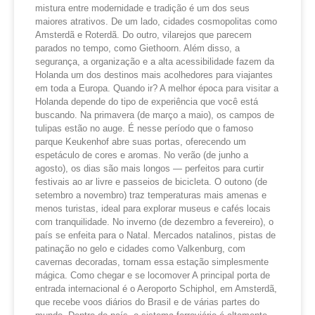
mistura entre modernidade e tradição é um dos seus
maiores atrativos. De um lado, cidades cosmopolitas como
Amsterdã e Roterdã. Do outro, vilarejos que parecem
parados no tempo, como Giethoorn. Além disso, a
segurança, a organização e a alta acessibilidade fazem da
Holanda um dos destinos mais acolhedores para viajantes
em toda a Europa. Quando ir? A melhor época para visitar a
Holanda depende do tipo de experiência que você está
buscando. Na primavera (de março a maio), os campos de
tulipas estão no auge. É nesse período que o famoso
parque Keukenhof abre suas portas, oferecendo um
espetáculo de cores e aromas. No verão (de junho a
agosto), os dias são mais longos — perfeitos para curtir
festivais ao ar livre e passeios de bicicleta. O outono (de
setembro a novembro) traz temperaturas mais amenas e
menos turistas, ideal para explorar museus e cafés locais
com tranquilidade. No inverno (de dezembro a fevereiro), o
país se enfeita para o Natal. Mercados natalinos, pistas de
patinação no gelo e cidades como Valkenburg, com
cavernas decoradas, tornam essa estação simplesmente
mágica. Como chegar e se locomover A principal porta de
entrada internacional é o Aeroporto Schiphol, em Amsterdã,
que recebe voos diários do Brasil e de várias partes do