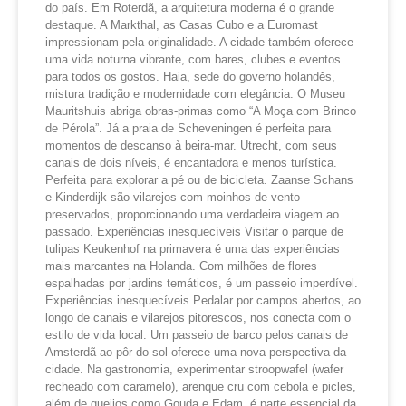
do país. Em Roterdã, a arquitetura moderna é o grande
destaque. A Markthal, as Casas Cubo e a Euromast
impressionam pela originalidade. A cidade também oferece
uma vida noturna vibrante, com bares, clubes e eventos
para todos os gostos. Haia, sede do governo holandês,
mistura tradição e modernidade com elegância. O Museu
Mauritshuis abriga obras-primas como “A Moça com Brinco
de Pérola”. Já a praia de Scheveningen é perfeita para
momentos de descanso à beira-mar. Utrecht, com seus
canais de dois níveis, é encantadora e menos turística.
Perfeita para explorar a pé ou de bicicleta. Zaanse Schans
e Kinderdijk são vilarejos com moinhos de vento
preservados, proporcionando uma verdadeira viagem ao
passado. Experiências inesquecíveis Visitar o parque de
tulipas Keukenhof na primavera é uma das experiências
mais marcantes na Holanda. Com milhões de flores
espalhadas por jardins temáticos, é um passeio imperdível.
Experiências inesquecíveis Pedalar por campos abertos, ao
longo de canais e vilarejos pitorescos, nos conecta com o
estilo de vida local. Um passeio de barco pelos canais de
Amsterdã ao pôr do sol oferece uma nova perspectiva da
cidade. Na gastronomia, experimentar stroopwafel (wafer
recheado com caramelo), arenque cru com cebola e picles,
além de queijos como Gouda e Edam, é parte essencial da