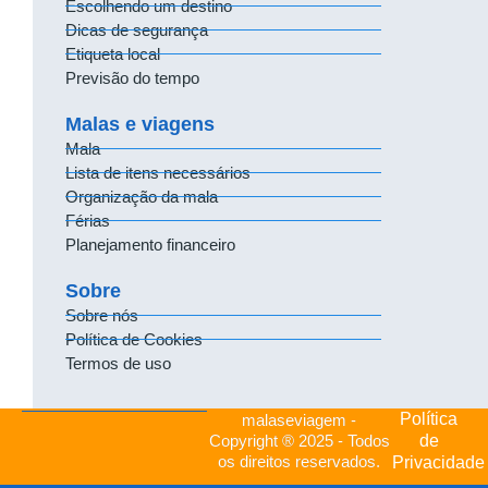
Escolhendo um destino
Dicas de segurança
Etiqueta local
Previsão do tempo
Malas e viagens
Mala
Lista de itens necessários
Organização da mala
Férias
Planejamento financeiro
Sobre
Sobre nós
Política de Cookies
Termos de uso
Política
malaseviagem -
de
Copyright ® 2025 - Todos
os direitos reservados.
Privacidade