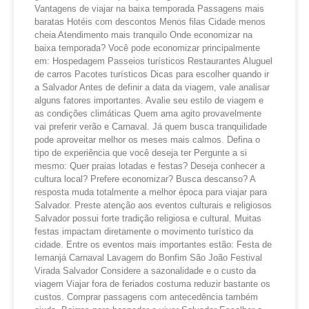
Vantagens de viajar na baixa temporada Passagens mais
baratas Hotéis com descontos Menos filas Cidade menos
cheia Atendimento mais tranquilo Onde economizar na
baixa temporada? Você pode economizar principalmente
em: Hospedagem Passeios turísticos Restaurantes Aluguel
de carros Pacotes turísticos Dicas para escolher quando ir
a Salvador Antes de definir a data da viagem, vale analisar
alguns fatores importantes. Avalie seu estilo de viagem e
as condições climáticas Quem ama agito provavelmente
vai preferir verão e Carnaval. Já quem busca tranquilidade
pode aproveitar melhor os meses mais calmos. Defina o
tipo de experiência que você deseja ter Pergunte a si
mesmo: Quer praias lotadas e festas? Deseja conhecer a
cultura local? Prefere economizar? Busca descanso? A
resposta muda totalmente a melhor época para viajar para
Salvador. Preste atenção aos eventos culturais e religiosos
Salvador possui forte tradição religiosa e cultural. Muitas
festas impactam diretamente o movimento turístico da
cidade. Entre os eventos mais importantes estão: Festa de
Iemanjá Carnaval Lavagem do Bonfim São João Festival
Virada Salvador Considere a sazonalidade e o custo da
viagem Viajar fora de feriados costuma reduzir bastante os
custos. Comprar passagens com antecedência também