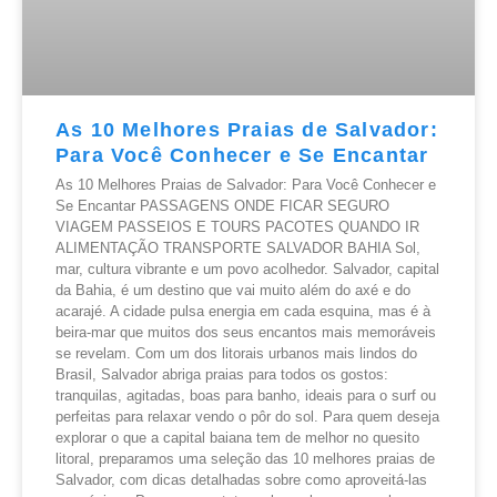
As 10 Melhores Praias de Salvador:
Para Você Conhecer e Se Encantar
As 10 Melhores Praias de Salvador: Para Você Conhecer e
Se Encantar PASSAGENS ONDE FICAR SEGURO
VIAGEM PASSEIOS E TOURS PACOTES QUANDO IR
ALIMENTAÇÃO TRANSPORTE SALVADOR BAHIA Sol,
mar, cultura vibrante e um povo acolhedor. Salvador, capital
da Bahia, é um destino que vai muito além do axé e do
acarajé. A cidade pulsa energia em cada esquina, mas é à
beira-mar que muitos dos seus encantos mais memoráveis
se revelam. Com um dos litorais urbanos mais lindos do
Brasil, Salvador abriga praias para todos os gostos:
tranquilas, agitadas, boas para banho, ideais para o surf ou
perfeitas para relaxar vendo o pôr do sol. Para quem deseja
explorar o que a capital baiana tem de melhor no quesito
litoral, preparamos uma seleção das 10 melhores praias de
Salvador, com dicas detalhadas sobre como aproveitá-las