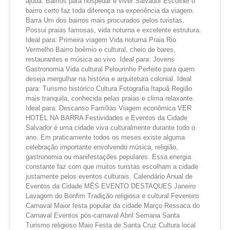
ajuda. Bairros para hospedar e viver Salvador Escolher o
bairro certo faz toda diferença na experiência da viagem.
Barra Um dos bairros mais procurados pelos turistas.
Possui praias famosas, vida noturna e excelente estrutura.
Ideal para: Primeira viagem Vida noturna Praia Rio
Vermelho Bairro boêmio e cultural, cheio de bares,
restaurantes e música ao vivo. Ideal para: Jovens
Gastronomia Vida cultural Pelourinho Perfeito para quem
deseja mergulhar na história e arquitetura colonial. Ideal
para: Turismo histórico Cultura Fotografia Itapuã Região
mais tranquila, conhecida pelas praias e clima relaxante.
Ideal para: Descanso Famílias Viagem econômica VER
HOTEL NA BARRA Festividades e Eventos da Cidade
Salvador é uma cidade viva culturalmente durante todo o
ano. Em praticamente todos os meses existe alguma
celebração importante envolvendo música, religião,
gastronomia ou manifestações populares. Essa energia
constante faz com que muitos turistas escolham a cidade
justamente pelos eventos culturais. Calendário Anual de
Eventos da Cidade MÊS EVENTO DESTAQUES Janeiro
Lavagem do Bonfim Tradição religiosa e cultural Fevereiro
Carnaval Maior festa popular da cidade Março Ressaca do
Carnaval Eventos pós-carnaval Abril Semana Santa
Turismo religioso Maio Festa de Santa Cruz Cultura local