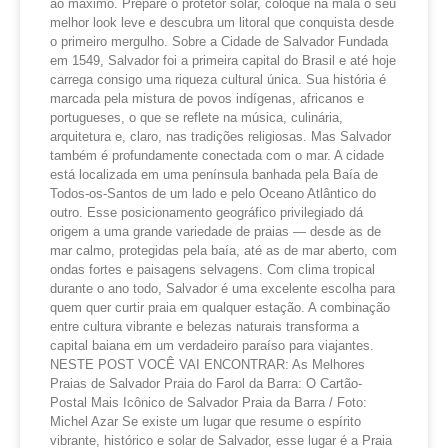
ao máximo. Prepare o protetor solar, coloque na mala o seu
melhor look leve e descubra um litoral que conquista desde
o primeiro mergulho. Sobre a Cidade de Salvador Fundada
em 1549, Salvador foi a primeira capital do Brasil e até hoje
carrega consigo uma riqueza cultural única. Sua história é
marcada pela mistura de povos indígenas, africanos e
portugueses, o que se reflete na música, culinária,
arquitetura e, claro, nas tradições religiosas. Mas Salvador
também é profundamente conectada com o mar. A cidade
está localizada em uma península banhada pela Baía de
Todos-os-Santos de um lado e pelo Oceano Atlântico do
outro. Esse posicionamento geográfico privilegiado dá
origem a uma grande variedade de praias — desde as de
mar calmo, protegidas pela baía, até as de mar aberto, com
ondas fortes e paisagens selvagens. Com clima tropical
durante o ano todo, Salvador é uma excelente escolha para
quem quer curtir praia em qualquer estação. A combinação
entre cultura vibrante e belezas naturais transforma a
capital baiana em um verdadeiro paraíso para viajantes.
NESTE POST VOCÊ VAI ENCONTRAR: As Melhores
Praias de Salvador Praia do Farol da Barra: O Cartão-
Postal Mais Icônico de Salvador Praia da Barra / Foto:
Michel Azar Se existe um lugar que resume o espírito
vibrante, histórico e solar de Salvador, esse lugar é a Praia