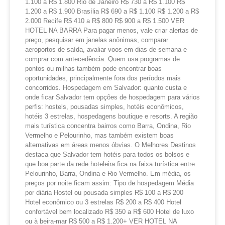
1.100 a R$ 1.800 Rio de Janeiro R$ 730 a R$ 1.100 R$
1.200 a R$ 1.900 Brasília R$ 690 a R$ 1.100 R$ 1.200 a R$
2.000 Recife R$ 410 a R$ 800 R$ 900 a R$ 1.500 VER
HOTEL NA BARRA Para pagar menos, vale criar alertas de
preço, pesquisar em janelas anônimas, comparar
aeroportos de saída, avaliar voos em dias de semana e
comprar com antecedência. Quem usa programas de
pontos ou milhas também pode encontrar boas
oportunidades, principalmente fora dos períodos mais
concorridos. Hospedagem em Salvador: quanto custa e
onde ficar Salvador tem opções de hospedagem para vários
perfis: hostels, pousadas simples, hotéis econômicos,
hotéis 3 estrelas, hospedagens boutique e resorts. A região
mais turística concentra bairros como Barra, Ondina, Rio
Vermelho e Pelourinho, mas também existem boas
alternativas em áreas menos óbvias. O Melhores Destinos
destaca que Salvador tem hotéis para todos os bolsos e
que boa parte da rede hoteleira fica na faixa turística entre
Pelourinho, Barra, Ondina e Rio Vermelho. Em média, os
preços por noite ficam assim: Tipo de hospedagem Média
por diária Hostel ou pousada simples R$ 100 a R$ 200
Hotel econômico ou 3 estrelas R$ 200 a R$ 400 Hotel
confortável bem localizado R$ 350 a R$ 600 Hotel de luxo
ou à beira-mar R$ 500 a R$ 1.200+ VER HOTEL NA