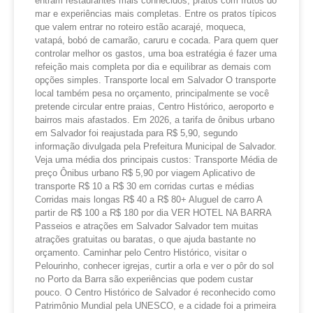
entram restaurantes mais conhecidos, pratos com frutos do
mar e experiências mais completas. Entre os pratos típicos
que valem entrar no roteiro estão acarajé, moqueca,
vatapá, bobó de camarão, caruru e cocada. Para quem quer
controlar melhor os gastos, uma boa estratégia é fazer uma
refeição mais completa por dia e equilibrar as demais com
opções simples. Transporte local em Salvador O transporte
local também pesa no orçamento, principalmente se você
pretende circular entre praias, Centro Histórico, aeroporto e
bairros mais afastados. Em 2026, a tarifa de ônibus urbano
em Salvador foi reajustada para R$ 5,90, segundo
informação divulgada pela Prefeitura Municipal de Salvador.
Veja uma média dos principais custos: Transporte Média de
preço Ônibus urbano R$ 5,90 por viagem Aplicativo de
transporte R$ 10 a R$ 30 em corridas curtas e médias
Corridas mais longas R$ 40 a R$ 80+ Aluguel de carro A
partir de R$ 100 a R$ 180 por dia VER HOTEL NA BARRA
Passeios e atrações em Salvador Salvador tem muitas
atrações gratuitas ou baratas, o que ajuda bastante no
orçamento. Caminhar pelo Centro Histórico, visitar o
Pelourinho, conhecer igrejas, curtir a orla e ver o pôr do sol
no Porto da Barra são experiências que podem custar
pouco. O Centro Histórico de Salvador é reconhecido como
Patrimônio Mundial pela UNESCO, e a cidade foi a primeira