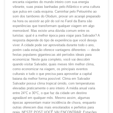
encanta viajantes do mundo inteiro com sua energia
vibrante, suas praias banhadas pelo Atlântico e uma cultura
que pulsa em cada esquina. Caminhar pelo Pelourinho ao
som dos tambores do Olodum, provar um acarajé preparado
na hora ou assistir ao pôr do sol no Farol da Barra são
experiências que transformam qualquer viagem em algo
memorável. Mas existe uma dúvida comum entre os
turistas: qual é a melhor época para viajar para Salvador? A
resposta depende do tipo de experiência que você deseja
viver. A cidade pode ser aproveitada durante todo o ano,
porém cada estação oferece vantagens diferentes — desde
festas populares gigantescas até períodos ideais para
economizar. Neste guia completo, você vai descobrir
quando visitar Salvador, quais meses têm melhor clima,
como economizar na viagem, os principais eventos
culturais e tudo o que precisa para aproveitar a capital
baiana da melhor forma possível. Clima em Salvador
Salvador possui clima tropical úmido, com temperaturas
elevadas praticamente o ano inteiro. A média anual varia
entre 24°C e 30°C, o que faz da cidade um destino
agradável em qualquer mês. Mesmo assim, algumas
épocas apresentam maior incidência de chuva, enquanto
outras oferecem dias mais ensolarados e perfeitos para
praia. NESTE POST VOCÊ VAI ENCONTRAR: Estações