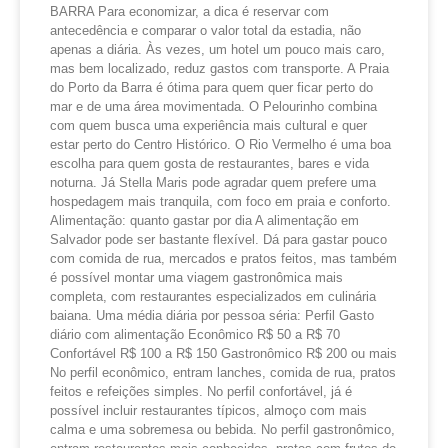
BARRA Para economizar, a dica é reservar com
antecedência e comparar o valor total da estadia, não
apenas a diária. Às vezes, um hotel um pouco mais caro,
mas bem localizado, reduz gastos com transporte. A Praia
do Porto da Barra é ótima para quem quer ficar perto do
mar e de uma área movimentada. O Pelourinho combina
com quem busca uma experiência mais cultural e quer
estar perto do Centro Histórico. O Rio Vermelho é uma boa
escolha para quem gosta de restaurantes, bares e vida
noturna. Já Stella Maris pode agradar quem prefere uma
hospedagem mais tranquila, com foco em praia e conforto.
Alimentação: quanto gastar por dia A alimentação em
Salvador pode ser bastante flexível. Dá para gastar pouco
com comida de rua, mercados e pratos feitos, mas também
é possível montar uma viagem gastronômica mais
completa, com restaurantes especializados em culinária
baiana. Uma média diária por pessoa séria: Perfil Gasto
diário com alimentação Econômico R$ 50 a R$ 70
Confortável R$ 100 a R$ 150 Gastronômico R$ 200 ou mais
No perfil econômico, entram lanches, comida de rua, pratos
feitos e refeições simples. No perfil confortável, já é
possível incluir restaurantes típicos, almoço com mais
calma e uma sobremesa ou bebida. No perfil gastronômico,