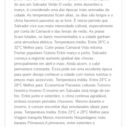
do ano em Salvador Verão O verão, entre dezembro e
março, é considerado uma das épocas mais animadas da
cidade. As temperaturas ficam altas, os dias são longos e o
clima favorece passeios ao ar livre. É nesse período que
Salvador vive sua maior intensidade cultural, especialmente
por conta do Carnaval e das festas de verão. As praias
ficam lotadas, os bares movimentados e a cidade ganham
uma atmosfera elétrica. Temperatura média: Entre 26°C e
32°C Melhor para: Curtir praias Carnaval Vida noturna
Festas populares Outono Entre março e junho, Salvador
começa a registrar aumento gradual das chuvas,
principalmente em abril e maio. Ainda assim, o calor
permanece constante. Essa pode ser uma excelente época
para quem deseja conhecer a cidade com menos turistas e
preços mais acessíveis. Temperatura média: Entre 24°C e
29°C Melhor para: Economizar Passeios culturais Turismo
histórico Inverno O inverno em Salvador está longe de ser
frio. Entre junho e setembro, o clima continua agradável,
embora ocorram períodos chuvosos. Mesmo durante o
inverno, é comum encontrar dias ensolarados ideais para
praia. Temperatura média: Entre 23°C e 28°C Melhor para:
Viagem tranquila Menos movimento Hospedagens mais
baratas Primavera A primavera, entre setembro e